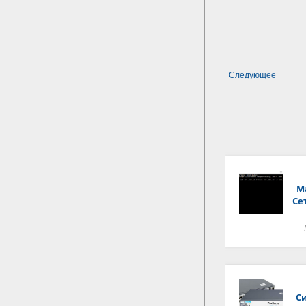
Следующее
М
Се
С