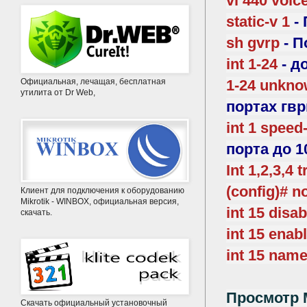
vl 440 voic
static-v 1
- 
sh gvrp
- П
int 1-24
- д
Официальная, лечащая, бесплатная
1-24 unkno
утилита от Dr Web,
портах гв
int 1 speed
порта до 1
Int 1,2,3,4 
(config)# n
Клиент для подключения к оборудованию
Mikrotik - WINBOX, официальная версия,
int 15 disab
скачать.
int 15 enab
int 15 name
Просмотр 
Скачать официальный установочный