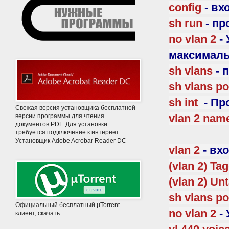
config
- вх
sh run
- п
no vlan 2
- 
максималь
sh vlans
- 
sh vlans po
sh int
- Пр
Свежая версия установщика бесплатной
vlan 2 name
версии программы для чтения
документов PDF. Для установки
требуется подключение к интернет.
Установщик Adobe Acrobar Reader DC
vlan 2
- вх
(vlan 2) Ta
(vlan 2) Un
sh vlans po
Официальный бесплатный µTorrent
no vlan 2
-
клиент, скачать