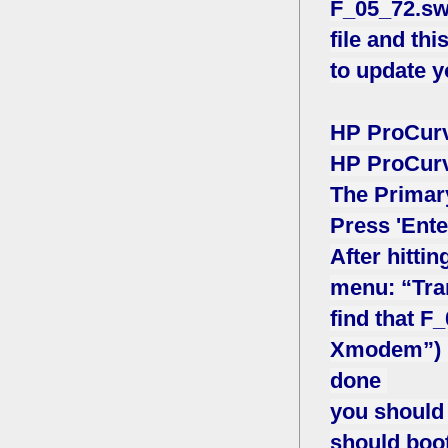
F_05_72.s
file and thi
to update y
HP ProCurv
HP ProCurv
The Primary
Press 'Ente
After hitti
menu: “Tra
find that 
Xmodem”) p
done
you should 
should boo