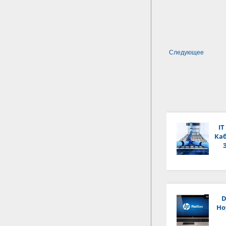
Следующее
IT
Каб
D
Но