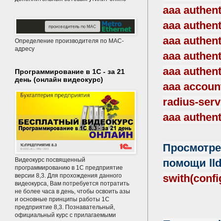
aaa authent
aaa authent
aaa authent
Определение производителя по MAC-
адресу
aaa authent
aaa authent
Программирование в 1С - за 21
день (онлайн видеокурс)
aaa account
radius-serv
aaa authent
Просмотре
Видеокурс посвященный
помощи lld
программированию в 1С предприятие
версии 8,3. Для прохождения данного
swith(confi
видеокурса, Вам потребуется потратить
не более часа в день, чтобы освоить азы
и основные принципы работы 1С
предприятие 8,3. Познавательный,
официальный курс с прилагаемыми