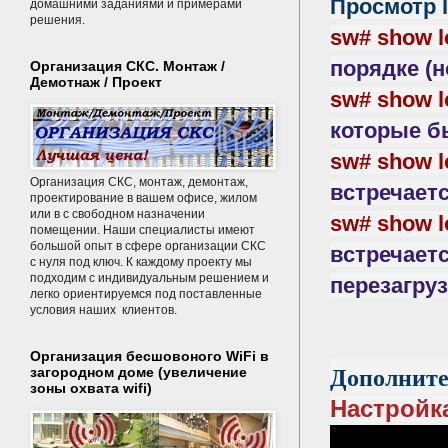
Просмотр 
домашними заданиями и примерами
решения.
sw# show l
порядке (
Организация СКС. Монтаж /
Демотнаж / Проект
sw# show l
которые б
sw# show l
Организация СКС, монтаж, демонтаж,
встречаетс
проектирование в вашем офисе, жилом
или в с свободном назначении
sw# show l
помещении. Наши специалисты имеют
большой опыт в сфере организации СКС
встречаетс
с нуля под ключ. К каждому проекту мы
подходим с индивидуальным решением и
перезагруз
легко ориентируемся под поставленные
условия наших клиентов.
Организация бесшовоного WiFi в
Дополните
загородном доме (увеличение
зоны охвата wifi)
Настройка