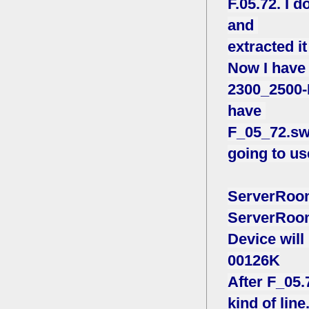
F.05.72. I
and
extracted i
Now I have
2300_2500-R
have
F_05_72.swi
going to us
ServerRoom
ServerRoom1
Device will
00126K
After F_05.
kind of lin