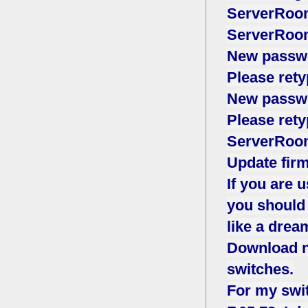
ServerRoom
ServerRoom
New passwor
Please rety
New passwo
Please rety
ServerRoom
Update firm
If you are 
you should 
like a drea
Download n
switches.
For my swi