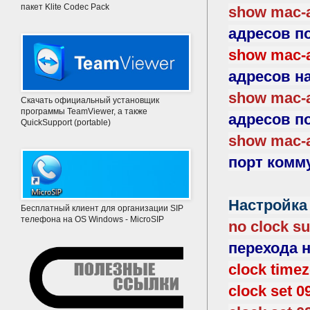
пакет Klite Codec Pack
show mac-
адресов п
show mac-a
адресов н
show mac-a
Скачать официальный установщик
программы TeamViewer, а также
адресов по
QuickSupport (portable)
show mac-a
порт комм
Настройка
Бесплатный клиент для организации SIP
телефона на OS Windows - MicroSIP
no clock s
перехода 
clock time
clock set 0