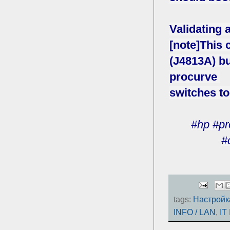
Validating 
[note]This
(J4813A) b
procurve
switches to
#hp #pr
#
tags:
Настройк
INFO / LAN
,
IT