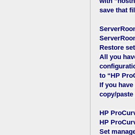
with “host
save that fil
ServerRoo
ServerRoo
Restore se
All you hav
configurati
to “HP Pro
If you have
copy/paste 
HP ProCurv
HP ProCurv
Set manage