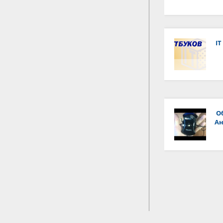
IT
О
Ан