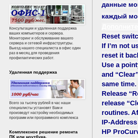
данные мог
каждый мом
Дополнит
Консультации и удаленная поддержка
ваших компьютеров и сервера.
Reset switc
Мониторинг и обслуживание вашего
сервера и сетевой инфраструктуры.
If I’m not 
Выезд нашего специалиста в офис один
раз в месяц для проведения
reset it ba
профилактических работ.
Use a point
Удаленная поддержка
and “Clear”
same time.
Release “Re
release “Cl
Всего за тысячу рублей в час наши
специалисты установят Вам и
routines. Af
произведут настройку необходимых
программ или программного комплекса
IP-Address
HP ProCurv
Комплексное решение ремонта
ПК или ноутбука.