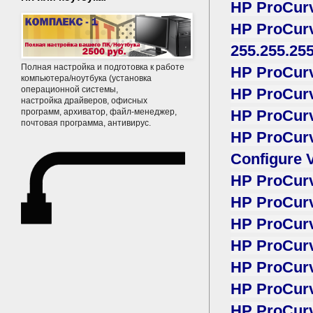
HP ProCurv
HP ProCurve
255.255.255
Полная настройка и подготовка к работе
HP ProCurv
компьютера/ноутбука (установка
операционной системы,
HP ProCurv
настройка драйверов, офисных
программ, архиватор, файл-менеджер,
HP ProCurv
почтовая программа, антивирус.
HP ProCurv
Configure
HP ProCurv
HP ProCurv
HP ProCurv
HP ProCurv
HP ProCurv
HP ProCurv
HP ProCurv