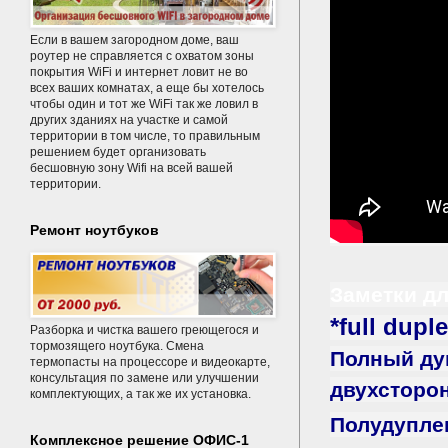
Если в вашем загородном доме, ваш
роутер не справляется с охватом зоны
покрытия WiFi и интернет ловит не во
всех ваших комнатах, а еще бы хотелось
чтобы один и тот же WiFi так же ловил в
других зданиях на участке и самой
территории в том числе, то правильным
решением будет организовать
бесшовную зону Wifi на всей вашей
территории.
Ремонт ноутбуков
Заметки дл
*full dupl
Разборка и чистка вашего греющегося и
тормозящего ноутбука. Смена
Полный дуп
термопасты на процессоре и видеокарте,
консультация по замене или улучшении
двухсторон
комплектующих, а так же их установка.
Полудуплекс
Комплексное решение ОФИС-1